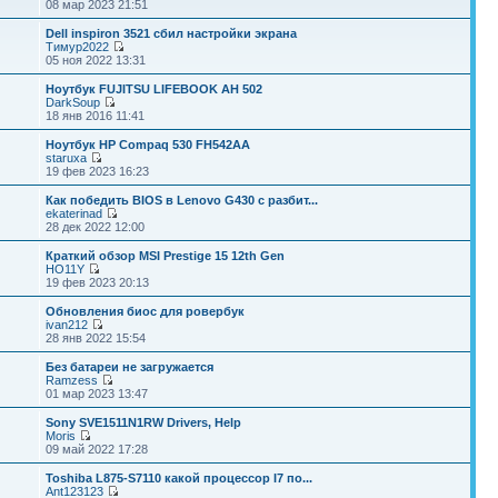
08 мар 2023 21:51
Dell inspiron 3521 сбил настройки экрана
Тимур2022
05 ноя 2022 13:31
Ноутбук FUJITSU LIFEBOOK AH 502
DarkSoup
18 янв 2016 11:41
Ноутбук HP Compaq 530 FH542AA
staruxa
19 фев 2023 16:23
Как победить BIOS в Lenovo G430 с разбит...
ekaterinad
28 дек 2022 12:00
Краткий обзор MSI Prestige 15 12th Gen
HO11Y
19 фев 2023 20:13
Обновления биос для ровербук
ivan212
28 янв 2022 15:54
Без батареи не загружается
Ramzess
01 мар 2023 13:47
Sony SVE1511N1RW Drivers, Help
Moris
09 май 2022 17:28
Toshiba L875-S7110 какой процессор I7 по...
Ant123123