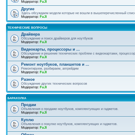
Модератор:
FuJI
Другие
Здесь обсуждаем модели которые не вошли в вышеперечисленный спис
Модератор:
FuJI
ТЕХНИЧЕСКИЕ ВОПРОСЫ
Драйвера
Обсуждение и поиск драйверов для ноутбуков
Модератор:
FuJI
Видеокарты, процессоры и ...
Обсуждение и решение технических проблем с видеокартами, процессор
Модератор:
FuJI
Ремонт ноутбуков, планшетов и ...
Ремонтируем, разбираем, апгрейдим
Модератор:
FuJI
Разное
Обсуждение других технических вопросов
Модератор:
FuJI
БАРАХОЛКА
Продам
Объявления о продаже ноутбуков, комплектующих и гаджетов.
Модератор:
FuJI
Куплю
Объявления о покупке ноутбуков, комплектующих и гаджетов.
Модератор:
FuJI
Обмен