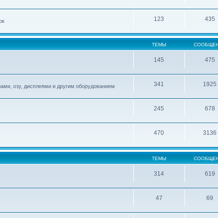
123
435
ок
ТЕМЫ
СООБЩЕ
145
475
341
1925
ами, озу, дисплеями и другим оборудованием
245
678
470
3136
ТЕМЫ
СООБЩЕ
314
619
47
69