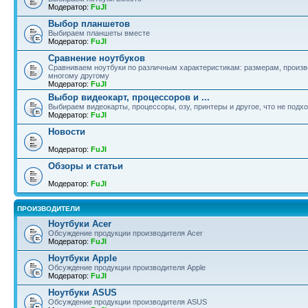
Модератор:
FuJI
Выбор планшетов
Выбираем планшеты вместе
Модератор:
FuJI
Сравнение ноутбуков
Сравниваем ноутбуки по различным характеристикам: размерам, произво
многому другому
Модератор:
FuJI
Выбор видеокарт, процессоров и ...
Выбираем видеокарты, процессоры, озу, принтеры и другое, что не подх
Модератор:
FuJI
Новости
Модератор:
FuJI
Обзоры и статьи
Модератор:
FuJI
ПРОИЗВОДИТЕЛИ
Ноутбуки Acer
Обсуждение продукции производителя Acer
Модератор:
FuJI
Ноутбуки Apple
Обсуждение продукции производителя Apple
Модератор:
FuJI
Ноутбуки ASUS
Обсуждение продукции производителя ASUS