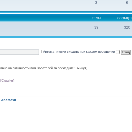
3
6
ТЕМЫ
СООБЩЕ
39
320
|
Автоматически входить при каждом посещении
новано на активности пользователей за последние 5 минут)
 [Crawler]
:
Andraexk