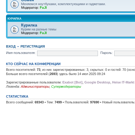
Меняемся ноутбуками, комплектующими и гаджетами.
Модератор:
FuJI
КУРИЛКА
Курилка
Курим на разные темы
Модератор:
FuJI
ВХОД
•
РЕГИСТРАЦИЯ
Имя пользователя:
Пароль:
КТО СЕЙЧАС НА КОНФЕРЕНЦИИ
Всего посетителей:
73
, из них зарегистрированных: 3, скрытых: 0 и гостей: 70 (ос
Больше всего посетителей (
2693
) здесь было 14 июл 2025 09:24
Зарегистрированные пользователи:
Exabot [Bot]
,
Google Desktop
,
Heise IT-Markt
Легенда:
Администраторы
,
Супермодераторы
СТАТИСТИКА
Всего сообщений:
69343
• Тем:
7499
• Пользователей:
97690
• Новый пользователь