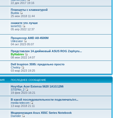
22 дек 2017 19:16
Планшеты с клавиатурой
Budda
25 июн 2018 11:44
скажите что лучше
temir911
05 апр 2022 12:37
Процессор AMD A8-4500M
3
Utikizator
04 окт 2023 05:07
Представлен 14-дюймовый ASUS ROG Zephyru...
ByNabiev
08 июн 2022 14:07
Dell Inspiron 3595: предельно просто
Chetkiy
03 мар 2023 19:25
НИЯ
ПОСЛЕДНЕЕ СООБЩЕНИЕ
Ноутбук Acer Extensa 5620 1A1G12Mi
STEPAn_2
19 фев 2023 16:21
В какой последовательности подключать/от...
media-telecom
13 мар 2018 21:11
Модернизация Asus X55C Series Notebook
Damder