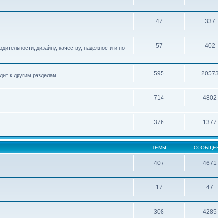
47
337
57
402
дительности, дизайну, качеству, надежности и по
595
2057
одит к другим разделам
714
4802
376
1377
ТЕМЫ
СООБЩЕ
407
4671
17
47
308
4285