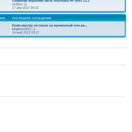
Обменяю верхнюю часть ноутбука HP dev3 13.3
xx32xx
17 апр 2017 04:32
НИЯ
ПОСЛЕДНЕЕ СООБЩЕНИЕ
Комп.мастер согласен на временный или ра...
kingkmv2012
14 май 2022 03:27