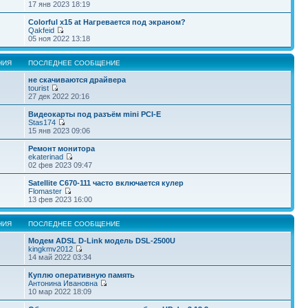
17 янв 2023 18:19
Colorful x15 at Нагревается под экраном?
Qakfeid
05 ноя 2022 13:18
НИЯ
ПОСЛЕДНЕЕ СООБЩЕНИЕ
не скачиваются драйвера
tourist
27 дек 2022 20:16
Видеокарты под разъём mini PCI-E
Stas174
15 янв 2023 09:06
Ремонт монитора
ekaterinad
02 фев 2023 09:47
Satellite С670-111 часто включается кулер
Flomaster
13 фев 2023 16:00
НИЯ
ПОСЛЕДНЕЕ СООБЩЕНИЕ
Модем ADSL D-Link модель DSL-2500U
kingkmv2012
14 май 2022 03:34
Куплю оперативную память
Антонина Ивановна
10 мар 2022 18:09