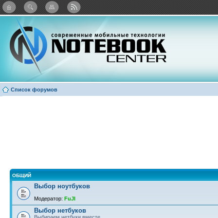
Twitter
Facebook
ВКонтакте
Яндекс: Каталог виджетов
Список форумов
ОБЩИЙ
Выбор ноутбуков
Модератор:
FuJI
Выбор нетбуков
Выбираем нетбуки вместе