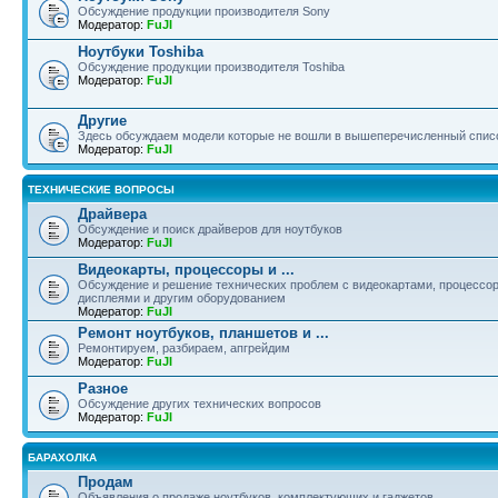
Обсуждение продукции производителя Sony
Модератор:
FuJI
Ноутбуки Toshiba
Обсуждение продукции производителя Toshiba
Модератор:
FuJI
Другие
Здесь обсуждаем модели которые не вошли в вышеперечисленный спис
Модератор:
FuJI
ТЕХНИЧЕСКИЕ ВОПРОСЫ
Драйвера
Обсуждение и поиск драйверов для ноутбуков
Модератор:
FuJI
Видеокарты, процессоры и ...
Обсуждение и решение технических проблем с видеокартами, процессор
дисплеями и другим оборудованием
Модератор:
FuJI
Ремонт ноутбуков, планшетов и ...
Ремонтируем, разбираем, апгрейдим
Модератор:
FuJI
Разное
Обсуждение других технических вопросов
Модератор:
FuJI
БАРАХОЛКА
Продам
Объявления о продаже ноутбуков, комплектующих и гаджетов.