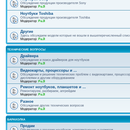
Обсуждение продукции производителя Sony
Модератор:
FuJI
Ноутбуки Toshiba
Обсуждение продукции производителя Toshiba
Модератор:
FuJI
Другие
Здесь обсуждаем модели которые не вошли в вышеперечисленный спис
Модератор:
FuJI
ТЕХНИЧЕСКИЕ ВОПРОСЫ
Драйвера
Обсуждение и поиск драйверов для ноутбуков
Модератор:
FuJI
Видеокарты, процессоры и ...
Обсуждение и решение технических проблем с видеокартами, процессор
дисплеями и другим оборудованием
Модератор:
FuJI
Ремонт ноутбуков, планшетов и ...
Ремонтируем, разбираем, апгрейдим
Модератор:
FuJI
Разное
Обсуждение других технических вопросов
Модератор:
FuJI
БАРАХОЛКА
Продам
Объявления о продаже ноутбуков, комплектующих и гаджетов.