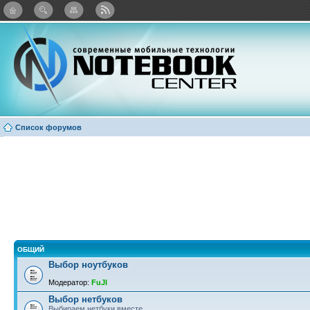
Twitter
Facebook
ВКонтакте
Яндекс: Каталог виджетов
Список форумов
ОБЩИЙ
Выбор ноутбуков
Модератор:
FuJI
Выбор нетбуков
Выбираем нетбуки вместе