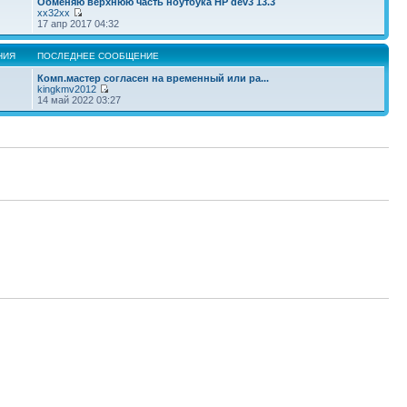
Обменяю верхнюю часть ноутбука HP dev3 13.3
xx32xx
17 апр 2017 04:32
НИЯ
ПОСЛЕДНЕЕ СООБЩЕНИЕ
Комп.мастер согласен на временный или ра...
kingkmv2012
14 май 2022 03:27