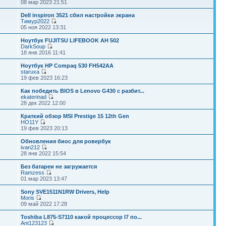
08 мар 2023 21:51
Dell inspiron 3521 сбил настройки экрана
Тимур2022
05 ноя 2022 13:31
Ноутбук FUJITSU LIFEBOOK AH 502
DarkSoup
18 янв 2016 11:41
Ноутбук HP Compaq 530 FH542AA
staruxa
19 фев 2023 16:23
Как победить BIOS в Lenovo G430 с разбит...
ekaterinad
28 дек 2022 12:00
Краткий обзор MSI Prestige 15 12th Gen
HO11Y
19 фев 2023 20:13
Обновления биос для ровербук
ivan212
28 янв 2022 15:54
Без батареи не загружается
Ramzess
01 мар 2023 13:47
Sony SVE1511N1RW Drivers, Help
Moris
09 май 2022 17:28
Toshiba L875-S7110 какой процессор I7 по...
Ant123123