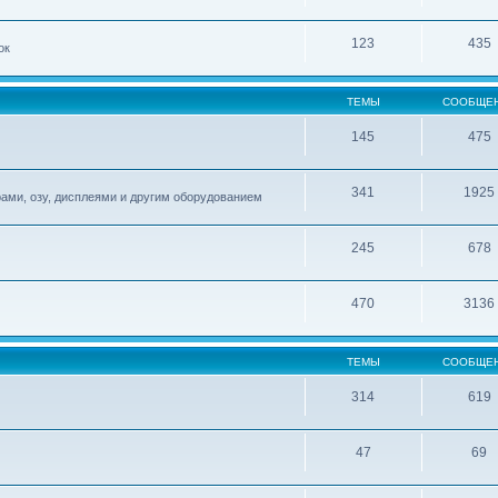
123
435
ок
ТЕМЫ
СООБЩЕ
145
475
341
1925
ами, озу, дисплеями и другим оборудованием
245
678
470
3136
ТЕМЫ
СООБЩЕ
314
619
47
69