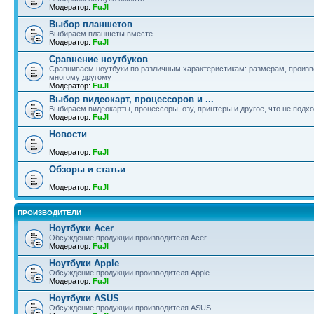
Модератор:
FuJI
Выбор планшетов
Выбираем планшеты вместе
Модератор:
FuJI
Сравнение ноутбуков
Сравниваем ноутбуки по различным характеристикам: размерам, произво
многому другому
Модератор:
FuJI
Выбор видеокарт, процессоров и ...
Выбираем видеокарты, процессоры, озу, принтеры и другое, что не подх
Модератор:
FuJI
Новости
Модератор:
FuJI
Обзоры и статьи
Модератор:
FuJI
ПРОИЗВОДИТЕЛИ
Ноутбуки Acer
Обсуждение продукции производителя Acer
Модератор:
FuJI
Ноутбуки Apple
Обсуждение продукции производителя Apple
Модератор:
FuJI
Ноутбуки ASUS
Обсуждение продукции производителя ASUS