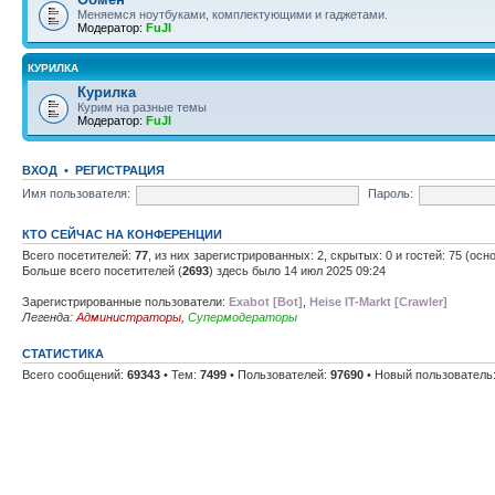
Меняемся ноутбуками, комплектующими и гаджетами.
Модератор:
FuJI
КУРИЛКА
Курилка
Курим на разные темы
Модератор:
FuJI
ВХОД
•
РЕГИСТРАЦИЯ
Имя пользователя:
Пароль:
КТО СЕЙЧАС НА КОНФЕРЕНЦИИ
Всего посетителей:
77
, из них зарегистрированных: 2, скрытых: 0 и гостей: 75 (ос
Больше всего посетителей (
2693
) здесь было 14 июл 2025 09:24
Зарегистрированные пользователи:
Exabot [Bot]
,
Heise IT-Markt [Crawler]
Легенда:
Администраторы
,
Супермодераторы
СТАТИСТИКА
Всего сообщений:
69343
• Тем:
7499
• Пользователей:
97690
• Новый пользователь