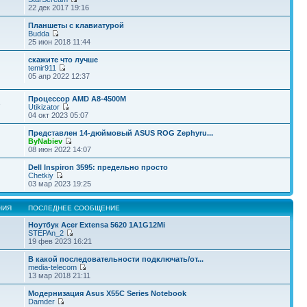
22 дек 2017 19:16
Планшеты с клавиатурой
Budda
25 июн 2018 11:44
скажите что лучше
temir911
05 апр 2022 12:37
Процессор AMD A8-4500M
3
Utikizator
04 окт 2023 05:07
Представлен 14-дюймовый ASUS ROG Zephyru...
ByNabiev
08 июн 2022 14:07
Dell Inspiron 3595: предельно просто
Chetkiy
03 мар 2023 19:25
НИЯ
ПОСЛЕДНЕЕ СООБЩЕНИЕ
Ноутбук Acer Extensa 5620 1A1G12Mi
STEPAn_2
19 фев 2023 16:21
В какой последовательности подключать/от...
media-telecom
13 мар 2018 21:11
Модернизация Asus X55C Series Notebook
Damder