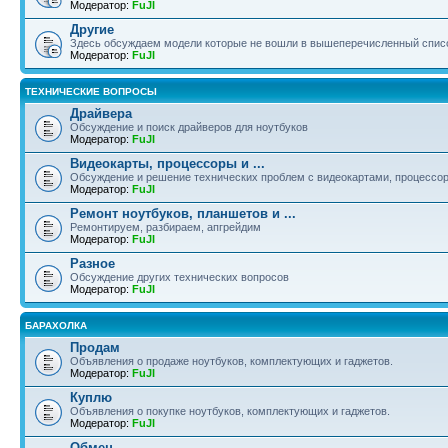
Модератор:
FuJI
Другие
Здесь обсуждаем модели которые не вошли в вышеперечисленный спис
Модератор:
FuJI
ТЕХНИЧЕСКИЕ ВОПРОСЫ
Драйвера
Обсуждение и поиск драйверов для ноутбуков
Модератор:
FuJI
Видеокарты, процессоры и ...
Обсуждение и решение технических проблем с видеокартами, процессор
Модератор:
FuJI
Ремонт ноутбуков, планшетов и ...
Ремонтируем, разбираем, апгрейдим
Модератор:
FuJI
Разное
Обсуждение других технических вопросов
Модератор:
FuJI
БАРАХОЛКА
Продам
Объявления о продаже ноутбуков, комплектующих и гаджетов.
Модератор:
FuJI
Куплю
Объявления о покупке ноутбуков, комплектующих и гаджетов.
Модератор:
FuJI
Обмен