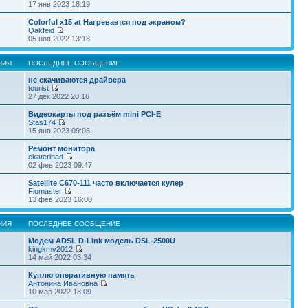
17 янв 2023 18:19
Colorful x15 at Нагревается под экраном?
Qakfeid
05 ноя 2022 13:18
НИЯ
ПОСЛЕДНЕЕ СООБЩЕНИЕ
не скачиваются драйвера
tourist
27 дек 2022 20:16
Видеокарты под разъём mini PCI-E
Stas174
15 янв 2023 09:06
Ремонт монитора
ekaterinad
02 фев 2023 09:47
Satellite С670-111 часто включается кулер
Flomaster
13 фев 2023 16:00
НИЯ
ПОСЛЕДНЕЕ СООБЩЕНИЕ
Модем ADSL D-Link модель DSL-2500U
kingkmv2012
14 май 2022 03:34
Куплю оперативную память
Антонина Ивановна
10 мар 2022 18:09