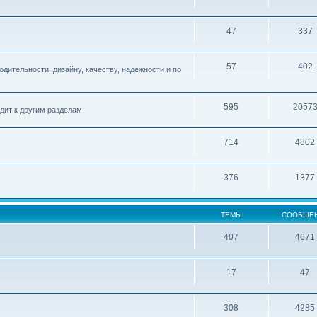
47
337
57
402
дительности, дизайну, качеству, надежности и по
595
2057
одит к другим разделам
714
4802
376
1377
ТЕМЫ
СООБЩЕ
407
4671
17
47
308
4285