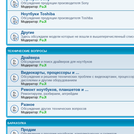
Обсуждение продукции производителя Sony
Модератор:
FuJI
Ноутбуки Toshiba
Обсуждение продукции производителя Toshiba
Модератор:
FuJI
Другие
Здесь обсуждаем модели которые не вошли в вышеперечисленный спис
Модератор:
FuJI
ТЕХНИЧЕСКИЕ ВОПРОСЫ
Драйвера
Обсуждение и поиск драйверов для ноутбуков
Модератор:
FuJI
Видеокарты, процессоры и ...
Обсуждение и решение технических проблем с видеокартами, процессор
дисплеями и другим оборудованием
Модератор:
FuJI
Ремонт ноутбуков, планшетов и ...
Ремонтируем, разбираем, апгрейдим
Модератор:
FuJI
Разное
Обсуждение других технических вопросов
Модератор:
FuJI
БАРАХОЛКА
Продам
Объявления о продаже ноутбуков, комплектующих и гаджетов.