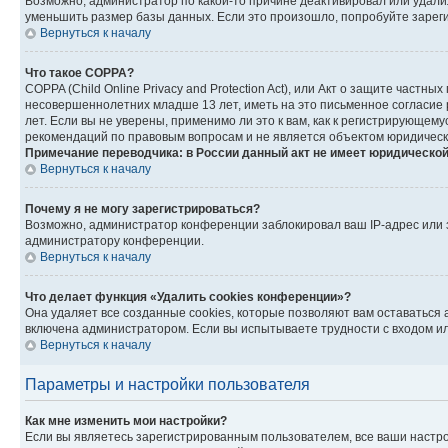
Возможно, администратор по какой-то причине деактивировал или удали
уменьшить размер базы данных. Если это произошло, попробуйте зарегис
Вернуться к началу
Что такое COPPA?
COPPA (Child Online Privacy and Protection Act), или Акт о защите част
несовершеннолетних младше 13 лет, иметь на это письменное согласие
лет. Если вы не уверены, применимо ли это к вам, как к регистрирующе
рекомендаций по правовым вопросам и не является объектом юридическ
Примечание переводчика: в России данный акт не имеет юридической
Вернуться к началу
Почему я не могу зарегистрироваться?
Возможно, администратор конференции заблокировал ваш IP-адрес или з
администратору конференции.
Вернуться к началу
Что делает функция «Удалить cookies конференции»?
Она удаляет все созданные cookies, которые позволяют вам оставаться
включена администратором. Если вы испытываете трудности с входом ил
Вернуться к началу
Параметры и настройки пользователя
Как мне изменить мои настройки?
Если вы являетесь зарегистрированным пользователем, все ваши настро