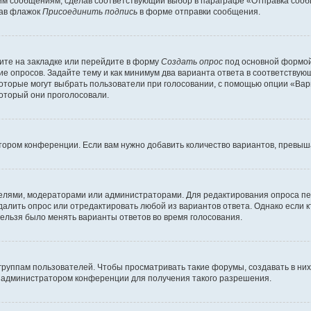
им сообщениям, сделав соответствующий выбор в параграфе «Отправка сообщ
рав флажок
Присоединить подпись
в форме отправки сообщения.
ите на закладке или перейдите в форму
Создать опрос
под основной формой 
ние опросов. Задайте тему и как минимум два варианта ответа в соответству
которые могут выбрать пользователи при голосовании, с помощью опции «Вари
который они проголосовали.
тором конференции. Если вам нужно добавить количество вариантов, превы
ателями, модераторами или администраторами. Для редактирования опроса пе
 удалить опрос или отредактировать любой из вариантов ответа. Однако если
нельзя было менять варианты ответов во время голосования.
уппам пользователей. Чтобы просматривать такие форумы, создавать в них 
 администратором конференции для получения такого разрешения.