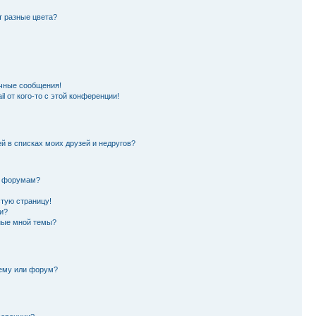
т разные цвета?
чные сообщения!
l от кого-то с этой конференции!
й в списках моих друзей и недругов?
и форумам?
стую страницу!
и?
нные мной темы?
тему или форум?