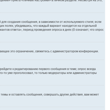
ений» пункта «Личные настройки» в личном разделе. Несмотря на это,
для создания сообщения, в зависимости от используемого стиля; если
ющих полях, убедившись, что каждый вариант находится на отдельной
антов ответа», период проведения опроса в днях (0 означает, что опрос
шающее это ограничение, свяжитесь с администратором конференции.
рейдите к редактированию первого сообщения в теме; опрос всегда
 кто-то уже проголосовал, то только модераторы или администраторы
темы и оставлять сообщения, совершать другие действия, вам может