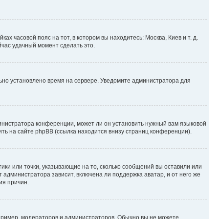
ах часовой пояс на тот, в котором вы находитесь: Москва, Киев и т. д.
йчас удачный момент сделать это.
льно установлено время на сервере. Уведомите администратора для
министратора конференции, может ли он установить нужный вам языковой
ить на сайте phpBB (ссылка находится внизу страниц конференции).
тики или точки, указывающие на то, сколько сообщений вы оставили или
 администратора зависит, включена ли поддержка аватар, и от него же
ия причин.
ример, модераторов и администраторов. Обычно вы не можете