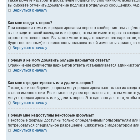
также можете настроить добавление подписи по умолчанию ко всем ваш
вы сможете отменить добавление подписи в отдельных сообщениях, уб
Вернуться к началу
Как мне создать опрос?
При создании темы или редактировании первого сообщения темы щёлкн
вы не видите такой закладки или формы, то вы не имеете прав на созда
строке текстового поля. Вы также можете задать количество вариантов, 
будет постоянным) и возможность пользователей изменять вариант, за 
Вернуться к началу
Почему я не могу добавить больше вариантов ответа?
Ограничение количества вариантов ответа устанавливается администра
Вернуться к началу
Как мне отредактировать или удалить опрос?
Так же, как и сообщения, опросы могут редактироваться только их созд
связан именно с ним. Если никто не успел проголосовать, то вы можете
могут отредактировать или удалить опрос. Это сделано для того, чтобы 
Вернуться к началу
Почему мне недоступны некоторые форумы?
Некоторые форумы доступны только определённым пользователям или гр
потребоваться специальное разрешение. Свяжитесь с модератором или
Вернуться к началу