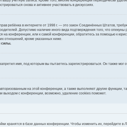
л вашу учётную запись. Кроме того, многие конференции периодически удал
трироваться снова и активнее участвовать в дискуссиях.
ных прав ребёнка в интернете от 1998 г. — это закон Соединённых Штатов, тр
 родителей. Допустимо наличие иного вида подтверждения того, что опеку
муся на конференции, или к самой конференции, обратитесь за помощью к юрис
их отношений, кроме указанных ниже.
 силы.
апретил имя, под которым вы пытаетесь зарегистрироваться. Он также мог 
 авторизованным на этой конференции, а также выполняют другие функции, т
и выходом с конференции, возможно, удаление cookies поможет.
йки хранятся в базе данных конференции. Чтобы изменить их, перейдите в
Л