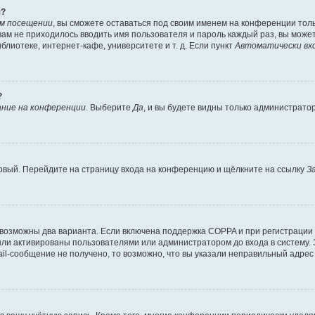
я?
ом посещении
, вы сможете оставаться под своим именем на конференции толь
 вам не приходилось вводить имя пользователя и пароль каждый раз, вы мож
лиотеке, интернет-кафе, университете и т. д. Если пункт
Автоматически вх
?
ние на конференции
. Выберите
Да
, и вы будете видны только администрато
 новый. Перейдите на страницу входа на конференцию и щёлкните на ссылку
З
 возможны два варианта. Если включена поддержка COPPA и при регистрации 
ыли активированы пользователями или администратором до входа в систему.
l-сообщение не получено, то возможно, что вы указали неправильный адрес 