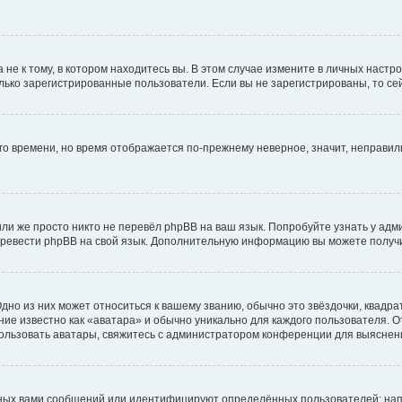
е к тому, в котором находитесь вы. В этом случае измените в личных настройк
только зарегистрированные пользователи. Если вы не зарегистрированы, то се
его времени, но время отображается по-прежнему неверное, значит, неправи
ли же просто никто не перевёл phpBB на ваш язык. Попробуйте узнать у ад
 перевести phpBB на свой язык. Дополнительную информацию вы можете получ
дно из них может относиться к вашему званию, обычно это звёздочки, квадра
ие известно как «аватара» и обычно уникально для каждого пользователя. От
спользовать аватары, свяжитесь с администратором конференции для выяснен
ных вами сообщений или идентифицируют определённых пользователей: нап