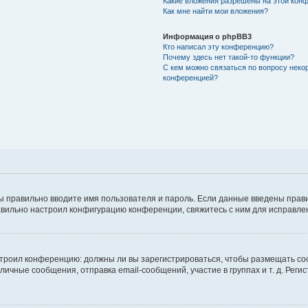
Какие вложения разрешены на этой кон
Как мне найти мои вложения?
Информация о phpBB3
Кто написал эту конференцию?
Почему здесь нет такой-то функции?
С кем можно связаться по вопросу неко
конференцией?
ы правильно вводите имя пользователя и пароль. Если данные введены прави
авильно настроил конфигурацию конференции, свяжитесь с ним для исправле
настроил конференцию: должны ли вы зарегистрироваться, чтобы размещать с
чные сообщения, отправка email-сообщений, участие в группах и т. д. Регис