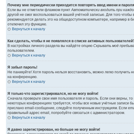
Почему мне периодически приходится повторять ввод имени и парол
Если вы не отметили флажком пункт
Автоматически входить при кажд
другой не смог воспользоваться вашей учётной записью. Для того чтобы
рекомендуется делать это на общедоступном компьютере, например в биб
отключил эту функцию.
Вернуться к началу
Как сделать, чтобы я не появлялся в списке активных пользователей
В настройках личного раздела вы найдёте опцию
Скрывать моё пребыва
пользователем.
Вернуться к началу
Я забыл пароль!
Не паникуйте! Хотя пароль нельзя восстановить, можно легко получить
на конференцию.
Вернуться к началу
Я только что зарегистрировался, но не могу войти!
Сначала проверьте свои имя пользователя и пароль. Если они верны, то
некоторых конференциях требуется, чтобы все новые учётные записи б
прислано email-сообщение, следуйте полученным инструкциям. Если emai
правильный адрес email, попробуйте связаться с администратором.
Вернуться к началу
Я давно зарегистрирован, но больше не могу войти!