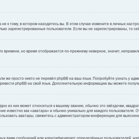
е к тому, в котором находитесь вы. В этом случае измените в личных настройк
только зарегистрированные пользователи. Если вы не зарегистрированы, то се
его времени, но время отображается по-прежнему неверное, значит, неправи
ли же просто никто не перевёл phpBB на ваш язык. Попробуйте узнать у ад
 перевести phpBB на свой язык. Дополнительную информацию вы можете получ
дно из них может относиться к вашему званию, обычно это звёздочки, квадра
ие известно как «аватара» и обычно уникально для каждого пользователя. От
спользовать аватары, свяжитесь с администратором конференции для выяснен
ных вами сообщений или идентифицируют определённых пользователей: нап