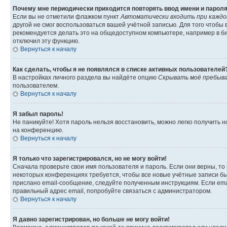
Почему мне периодически приходится повторять ввод имени и парол
Если вы не отметили флажком пункт
Автоматически входить при кажд
другой не смог воспользоваться вашей учётной записью. Для того чтобы
рекомендуется делать это на общедоступном компьютере, например в биб
отключил эту функцию.
Вернуться к началу
Как сделать, чтобы я не появлялся в списке активных пользователей
В настройках личного раздела вы найдёте опцию
Скрывать моё пребыва
пользователем.
Вернуться к началу
Я забыл пароль!
Не паникуйте! Хотя пароль нельзя восстановить, можно легко получить
на конференцию.
Вернуться к началу
Я только что зарегистрировался, но не могу войти!
Сначала проверьте свои имя пользователя и пароль. Если они верны, то
некоторых конференциях требуется, чтобы все новые учётные записи б
прислано email-сообщение, следуйте полученным инструкциям. Если emai
правильный адрес email, попробуйте связаться с администратором.
Вернуться к началу
Я давно зарегистрирован, но больше не могу войти!