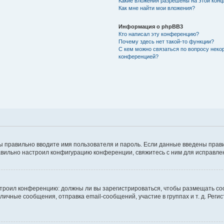
Какие вложения разрешены на этой кон
Как мне найти мои вложения?
Информация о phpBB3
Кто написал эту конференцию?
Почему здесь нет такой-то функции?
С кем можно связаться по вопросу неко
конференцией?
ы правильно вводите имя пользователя и пароль. Если данные введены прави
авильно настроил конфигурацию конференции, свяжитесь с ним для исправле
настроил конференцию: должны ли вы зарегистрироваться, чтобы размещать с
чные сообщения, отправка email-сообщений, участие в группах и т. д. Регис