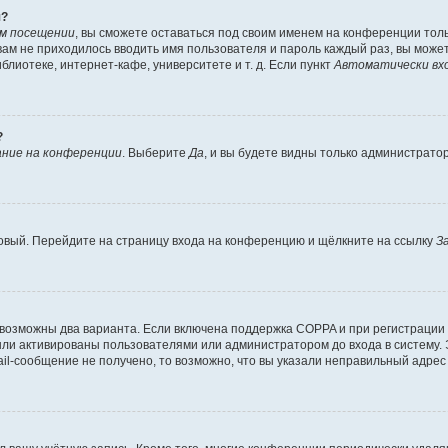
я?
ом посещении
, вы сможете оставаться под своим именем на конференции толь
 вам не приходилось вводить имя пользователя и пароль каждый раз, вы мож
лиотеке, интернет-кафе, университете и т. д. Если пункт
Автоматически вх
?
ние на конференции
. Выберите
Да
, и вы будете видны только администрато
 новый. Перейдите на страницу входа на конференцию и щёлкните на ссылку
З
 возможны два варианта. Если включена поддержка COPPA и при регистрации 
ыли активированы пользователями или администратором до входа в систему.
l-сообщение не получено, то возможно, что вы указали неправильный адрес 