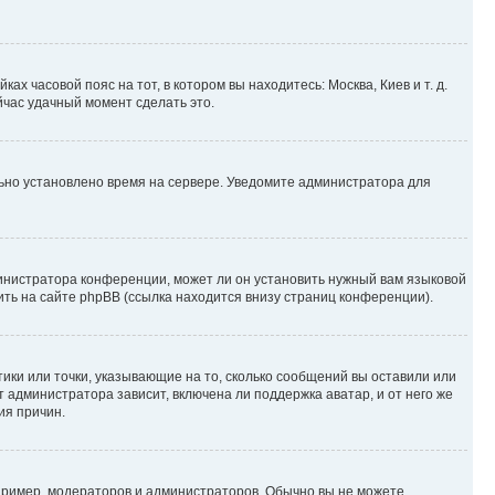
ах часовой пояс на тот, в котором вы находитесь: Москва, Киев и т. д.
йчас удачный момент сделать это.
льно установлено время на сервере. Уведомите администратора для
министратора конференции, может ли он установить нужный вам языковой
ить на сайте phpBB (ссылка находится внизу страниц конференции).
тики или точки, указывающие на то, сколько сообщений вы оставили или
 администратора зависит, включена ли поддержка аватар, и от него же
ия причин.
ример, модераторов и администраторов. Обычно вы не можете