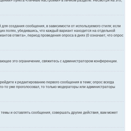
ений» пункта «Личные настройки» в личном разделе. Несмотря на это,
для создания сообщения, в зависимости от используемого стиля; если
ющих полях, убедившись, что каждый вариант находится на отдельной
антов ответа», период проведения опроса в днях (0 означает, что опрос
шающее это ограничение, свяжитесь с администратором конференции.
рейдите к редактированию первого сообщения в теме; опрос всегда
 кто-то уже проголосовал, то только модераторы или администраторы
темы и оставлять сообщения, совершать другие действия, вам может