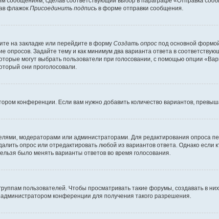
им сообщениям, сделав соответствующий выбор в параграфе «Отправка сообщ
рав флажок
Присоединить подпись
в форме отправки сообщения.
ите на закладке или перейдите в форму
Создать опрос
под основной формой 
ние опросов. Задайте тему и как минимум два варианта ответа в соответству
которые могут выбрать пользователи при голосовании, с помощью опции «Вари
который они проголосовали.
тором конференции. Если вам нужно добавить количество вариантов, превы
ателями, модераторами или администраторами. Для редактирования опроса пе
 удалить опрос или отредактировать любой из вариантов ответа. Однако если
нельзя было менять варианты ответов во время голосования.
уппам пользователей. Чтобы просматривать такие форумы, создавать в них 
 администратором конференции для получения такого разрешения.