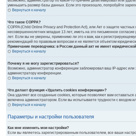
Возможно, администратор по какой-то причине деактивировал или удали
уменьшить размер базы данных. Если это произошло, попробуйте зарегис
Вернуться к началу
Что такое COPPA?
COPPA (Child Online Privacy and Protection Act), или Акт о защите част
несовершеннолетних младше 13 лет, иметь на это письменное согласие
лет. Если вы не уверены, применимо ли это к вам, как к регистрирующе
рекомендаций по правовым вопросам и не является объектом юридическ
Примечание переводчика: в России данный акт не имеет юридической
Вернуться к началу
Почему я не могу зарегистрироваться?
Возможно, администратор конференции заблокировал ваш IP-адрес или з
администратору конференции.
Вернуться к началу
Что делает функция «Удалить cookies конференции»?
Она удаляет все созданные cookies, которые позволяют вам оставаться
включена администратором. Если вы испытываете трудности с входом ил
Вернуться к началу
Параметры и настройки пользователя
Как мне изменить мои настройки?
Если вы являетесь зарегистрированным пользователем, все ваши настро