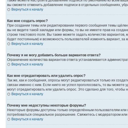
также можете настроить добавление подписи по умолчанию ко всем ваш
вы сможете отменить добавление подписи в отдельных сообщениях, уб
Вернуться к началу
Как мне создать опрос?
При создании темы или редактировании первого сообщения темы щёлкн
вы не видите такой закладки или формы, то вы не имеете прав на созда
строке текстового поля. Вы также можете задать количество вариантов, 
будет постоянным) и возможность пользователей изменять вариант, за 
Вернуться к началу
Почему я не могу добавить больше вариантов ответа?
Ограничение количества вариантов ответа устанавливается администра
Вернуться к началу
Как мне отредактировать или удалить опрос?
Так же, как и сообщения, опросы могут редактироваться только их созд
связан именно с ним. Если никто не успел проголосовать, то вы можете
могут отредактировать или удалить опрос. Это сделано для того, чтобы 
Вернуться к началу
Почему мне недоступны некоторые форумы?
Некоторые форумы доступны только определённым пользователям или гр
потребоваться специальное разрешение. Свяжитесь с модератором или
Вернуться к началу