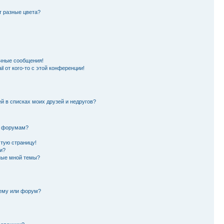
т разные цвета?
чные сообщения!
l от кого-то с этой конференции!
й в списках моих друзей и недругов?
и форумам?
стую страницу!
и?
нные мной темы?
тему или форум?