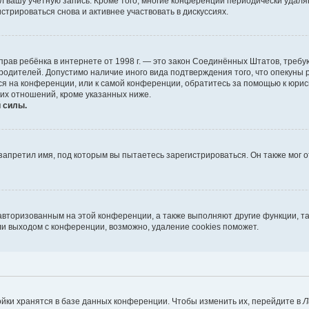
л вашу учётную запись. Кроме того, многие конференции периодически удал
трироваться снова и активнее участвовать в дискуссиях.
ных прав ребёнка в интернете от 1998 г. — это закон Соединённых Штатов, тр
 родителей. Допустимо наличие иного вида подтверждения того, что опеку
муся на конференции, или к самой конференции, обратитесь за помощью к юрис
их отношений, кроме указанных ниже.
 силы.
апретил имя, под которым вы пытаетесь зарегистрироваться. Он также мог 
 авторизованным на этой конференции, а также выполняют другие функции, т
и выходом с конференции, возможно, удаление cookies поможет.
йки хранятся в базе данных конференции. Чтобы изменить их, перейдите в
Л