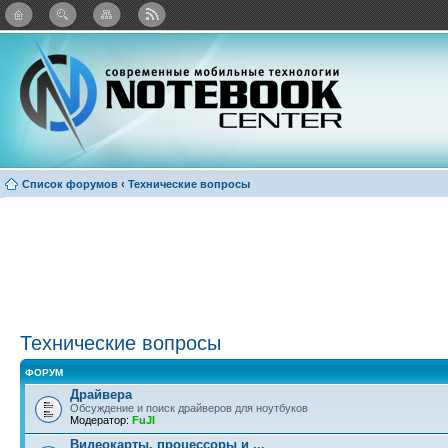
Twitter
Facebook
ВКонтакте
Яндекс: Каталог виджетов
Список форумов
‹
Технические вопросы
Технические вопросы
ФОРУМ
Драйвера
Обсуждение и поиск драйверов для ноутбуков
Модератор:
FuJI
Видеокарты, процессоры и ...