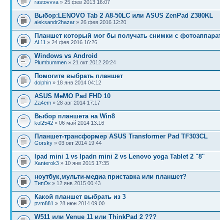
rastovvva
» 25 фев 2013 16:07
Выбор:LENOVO Tab 2 A8-50LC или ASUS ZenPad Z380KL
aleksandr2hazar
» 26 фев 2016 12:20
Планшет который мог бы получать снимки с фотоаппарат
Al.11
» 24 фев 2016 16:26
Windows vs Android
Plumbummen
» 21 окт 2012 20:24
Помогите выбрать планшет
dolphin
» 18 янв 2014 04:12
ASUS MeMO Pad FHD 10
Za4em
» 28 авг 2014 17:17
Выбор планшета на Win8
kol2542
» 06 май 2014 13:16
Планшет-трансформер ASUS Transformer Pad TF303CL
Gorsky
» 03 окт 2014 19:44
Ipad mini 1 vs Ipadn mini 2 vs Lenovo yoga Tablet 2 "8"
Xanterok3
» 10 янв 2015 17:35
ноутбук,мульти-медиа приставка или планшет?
ТипОк
» 12 янв 2015 00:43
Какой планшет выбрать из 3
pvm881
» 28 июн 2014 09:00
W511 или Venue 11 или ThinkPad 2 ???