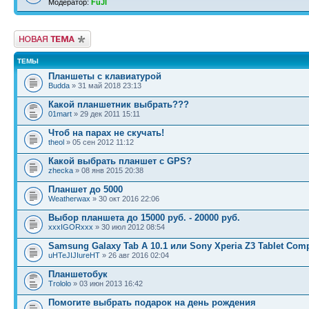
Модератор:
FuJI
Новая тема
ТЕМЫ
Планшеты с клавиатурой
Budda
» 31 май 2018 23:13
Какой планшетник выбрать???
01mart
» 29 дек 2011 15:11
Чтоб на парах не скучать!
theol
» 05 сен 2012 11:12
Какой выбрать планшет с GPS?
zhecka
» 08 янв 2015 20:38
Планшет до 5000
Weatherwax
» 30 окт 2016 22:06
Выбор планшета до 15000 руб. - 20000 руб.
xxxIGORxxx
» 30 июл 2012 08:54
Samsung Galaxy Tab A 10.1 или Sony Xperia Z3 Tablet Com
uHTeJIJIureHT
» 26 авг 2016 02:04
Планшетобук
Trololo
» 03 июн 2013 16:42
Помогите выбрать подарок на день рождения