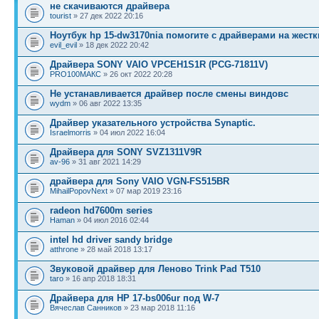
не скачиваются драйвера
tourist
» 27 дек 2022 20:16
Ноутбук hp 15-dw3170nia помогите с драйверами на жестк
evil_evil
» 18 дек 2022 20:42
Драйвера SONY VAIO VPCEH1S1R (PCG-71811V)
PRO100МАКС
» 26 окт 2022 20:28
Не устанавливается драйвер после смены виндовс
wydm
» 06 авг 2022 13:35
Драйвер указательного устройства Synaptic.
Israelmorris
» 04 июл 2022 16:04
Драйвера для SONY SVZ1311V9R
av-96
» 31 авг 2021 14:29
драйвера для Sony VAIO VGN-FS515BR
MihailPopovNext
» 07 мар 2019 23:16
radeon hd7600m series
Haman
» 04 июл 2016 02:44
intel hd driver sandy bridge
atthrone
» 28 май 2018 13:17
Звуковой драйвер для Леново Trink Pad T510
taro
» 16 апр 2018 18:31
Драйвера для HP 17-bs006ur под W-7
Вячеслав Санников
» 23 мар 2018 11:16