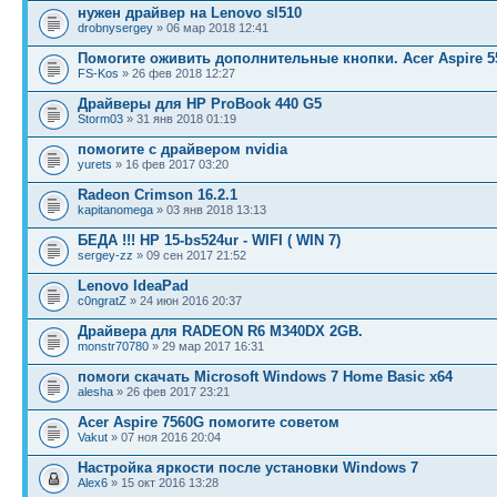
нужен драйвер на Lenovo sl510
drobnysergey
» 06 мар 2018 12:41
Помогите оживить дополнительные кнопки. Acer Aspire 5
FS-Kos
» 26 фев 2018 12:27
Драйверы для HP ProBook 440 G5
Storm03
» 31 янв 2018 01:19
помогите с драйвером nvidia
yurets
» 16 фев 2017 03:20
Radeon Crimson 16.2.1
kapitanomega
» 03 янв 2018 13:13
БЕДА !!! HP 15-bs524ur - WIFI ( WIN 7)
sergey-zz
» 09 сен 2017 21:52
Lenovo IdeaPad
c0ngratZ
» 24 июн 2016 20:37
Драйвера для RADEON R6 M340DX 2GB.
monstr70780
» 29 мар 2017 16:31
помоги скачать Microsoft Windows 7 Home Basic x64
alesha
» 26 фев 2017 23:21
Acer Aspire 7560G помогите советом
Vakut
» 07 ноя 2016 20:04
Настройка яркости после установки Windows 7
Alex6
» 15 окт 2016 13:28