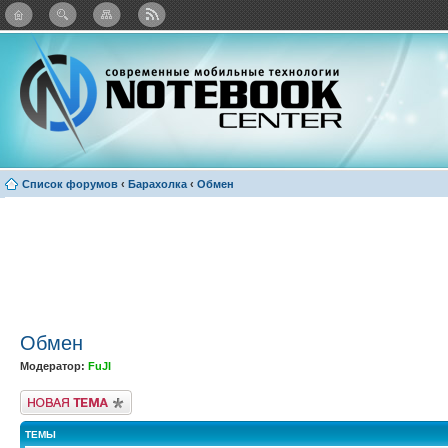
: Каталог виджетов
Список форумов
‹
Барахолка
‹
Обмен
Обмен
Модератор:
FuJI
Новая тема
ТЕМЫ