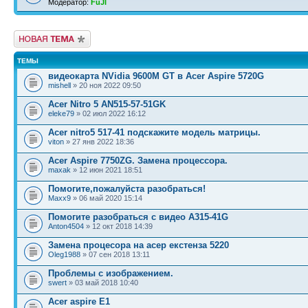
Модератор:
FuJI
Новая тема
ТЕМЫ
видеокарта NVidia 9600M GT в Acer Aspire 5720G
mishell
» 20 ноя 2022 09:50
Acer Nitro 5 AN515-57-51GK
eleke79
» 02 июл 2022 16:12
Acer nitro5 517-41 подскажите модель матрицы.
viton
» 27 янв 2022 18:36
Acer Aspire 7750ZG. Замена процессора.
maxak
» 12 июн 2021 18:51
Помогите,пожалуйста разобраться!
Maxx9
» 06 май 2020 15:14
Помогите разобраться с видео А315-41G
Anton4504
» 12 окт 2018 14:39
Замена процесора на асер екстенза 5220
Oleg1988
» 07 сен 2018 13:11
Проблемы с изображением.
swert
» 03 май 2018 10:40
Acer aspire E1