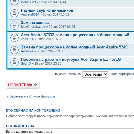
leon20083
» 03 дек 2014 14:44
Разный звук из динамиков
Andrew9614
» 30 окт 2017 15:02
Замена железа
MaxCherckasov
» 22 авг 2017 09:25
Acer Aspire 5733Z замена процессора на более мощный
vasil62
» 25 июн 2017 16:29
Замена процессора на более мощный Acer Aspire 5349
Awwakir
» 30 июл 2017 13:38
Проблема с работой ноутбука Acer Aspire E1 - 571G
SounD
» 25 сен 2017 23:13
Показать темы за:
Поле сортиров
Новая тема
Вернуться в Список форумов
КТО СЕЙЧАС НА КОНФЕРЕНЦИИ
Сейчас этот форум просматривают: нет зарегистрированных пользователей и гост
ПРАВА ДОСТУПА
Вы
не можете
начинать темы