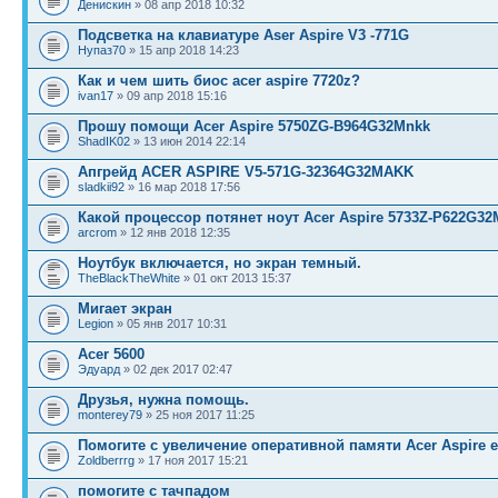
Денискин
» 08 апр 2018 10:32
Подсветка на клавиатуре Aser Aspire V3 -771G
Нупаз70
» 15 апр 2018 14:23
Как и чем шить биос acer aspire 7720z?
ivan17
» 09 апр 2018 15:16
Прошу помощи Acer Aspire 5750ZG-B964G32Mnkk
ShadIK02
» 13 июн 2014 22:14
Апгрейд ACER ASPIRE V5-571G-32364G32MAKK
sladkii92
» 16 мар 2018 17:56
Какой процессор потянет ноут Acer Aspire 5733Z-P622G32
arcrom
» 12 янв 2018 12:35
Ноутбук включается, но экран темный.
TheBlackTheWhite
» 01 окт 2013 15:37
Мигает экран
Legion
» 05 янв 2017 10:31
Acer 5600
Эдуард
» 02 дек 2017 02:47
Друзья, нужна помощь.
monterey79
» 25 ноя 2017 11:25
Помогите с увеличение оперативной памяти Acer Aspire e
Zoldberrrg
» 17 ноя 2017 15:21
помогите с тачпадом