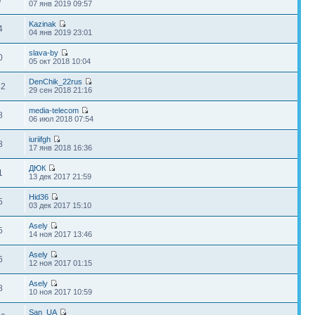
07 янв 2019 09:57
Kazinak
4
04 янв 2019 23:01
slava-by
0
05 окт 2018 10:04
DenChik_22rus
82
29 сен 2018 21:16
media-telecom
8
06 июл 2018 07:54
iuriifgh
8
17 янв 2018 16:36
ДЮК
1
13 дек 2017 21:59
Hid36
5
03 дек 2017 15:10
Asely
5
14 ноя 2017 13:46
Asely
6
12 ноя 2017 01:15
Asely
8
10 ноя 2017 10:59
San_UA