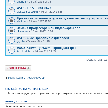
shulzzz
» 04 май 2014 00:38
ASUS K555L 90NB0627
aleksanmanax555
» 08 окт 2017 14:58
При высокой температуре окружающего воздуха рябит эк
sh_khal
» 29 июл 2017 15:58
Замена процессора или видеокарты???
Homebuk
» 18 апр 2017 18:24
ASUS A6Jc Проблема с дисплеем
gryzlia
» 22 июн 2017 10:10
ASUS K75vm, gt 630m - проседает фпс
Abrakadabra
» 14 май 2017 17:33
Показать темы за:
Новая тема
Вернуться в Список форумов
КТО СЕЙЧАС НА КОНФЕРЕНЦИИ
Сейчас этот форум просматривают: нет зарегистрированных пользователей и гост
ПРАВА ДОСТУПА
Вы
не можете
начинать темы