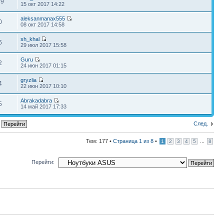
39
15 окт 2017 14:22
aleksanmanax555
0
08 окт 2017 14:58
sh_khal
6
29 июл 2017 15:58
Guru
2
24 июн 2017 01:15
gryzlia
4
22 июн 2017 10:10
Abrakadabra
5
14 май 2017 17:33
След.
Тем: 177 •
Страница
1
из
8
•
...
1
2
3
4
5
8
Перейти: