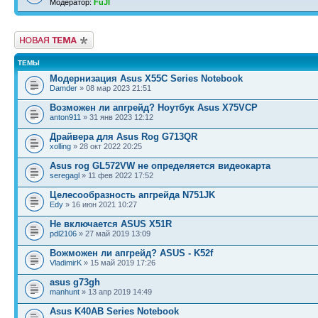
Модератор:
FuJI
Новая тема
ТЕМЫ
Модернизация Asus X55C Series Notebook
Damder
» 08 мар 2023 21:51
Возможен ли апгрейд? Ноутбук Asus X75VCP
anton911
» 31 янв 2023 12:12
Драйвера для Asus Rog G713QR
xolling
» 28 окт 2022 20:25
Asus rog GL572VW не определяется видеокарта
seregagl
» 11 фев 2022 17:52
Целесообразность апгрейда N751JK
Edy
» 16 июн 2021 10:27
Не включается ASUS X51R
pdl2106
» 27 май 2019 13:09
Вожможен ли апгрейд? ASUS - K52f
VladimirK
» 15 май 2019 17:26
asus g73gh
manhunt
» 13 апр 2019 14:49
Asus K40AB Series Notebook