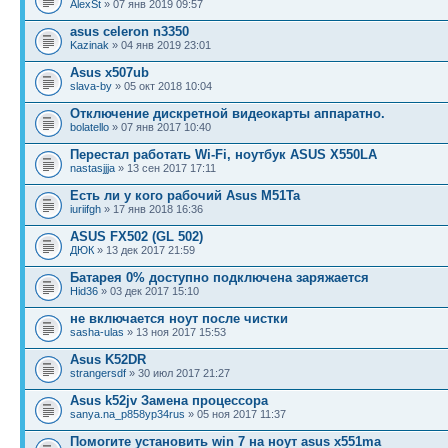
AlexSt
» 07 янв 2019 09:57
asus celeron n3350
Kazinak
» 04 янв 2019 23:01
Asus x507ub
slava-by
» 05 окт 2018 10:04
Отключение дискретной видеокарты аппаратно.
bolatello
» 07 янв 2017 10:40
Перестал работать Wi-Fi, ноутбук ASUS X550LA
nastasjjja
» 13 сен 2017 17:11
Есть ли у кого рабочий Asus M51Ta
iuriifgh
» 17 янв 2018 16:36
ASUS FX502 (GL 502)
ДЮК
» 13 дек 2017 21:59
Батарея 0% доступно подключена заряжается
Hid36
» 03 дек 2017 15:10
не включается ноут после чистки
sasha-ulas
» 13 ноя 2017 15:53
Asus K52DR
strangersdf
» 30 июл 2017 21:27
Asus k52jv Замена процессора
sanya.na_p858yp34rus
» 05 ноя 2017 11:37
Помогите установить win 7 на ноут asus x551ma