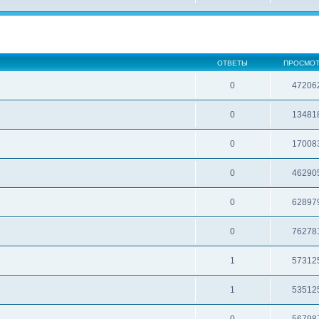
ОТВЕТЫ
ПРОСМО
0
47206
0
13481
0
17008
0
46290
0
62897
0
76278
1
57312
1
53512
0
56798