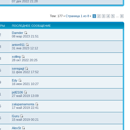
07 дек 2022 21:28
Тем: 177 •
Страница
1
из
8
•
...
1
2
3
4
5
8
ТРЫ
ПОСЛЕДНЕЕ СООБЩЕНИЕ
Damder
2
08 мар 2023 21:51
anton911
8
31 янв 2023 12:12
xolling
3
28 окт 2022 20:25
seregagl
5
11 фев 2022 17:52
Edy
9
16 июн 2021 10:27
pdl2106
1
27 май 2019 13:09
zalupamamonta
5
17 май 2019 22:41
Guru
5
15 май 2019 00:21
AlexSt
7