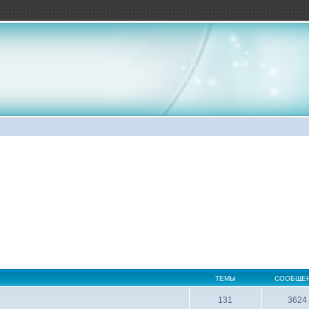
ТЕМЫ
СООБЩЕ
131
3624