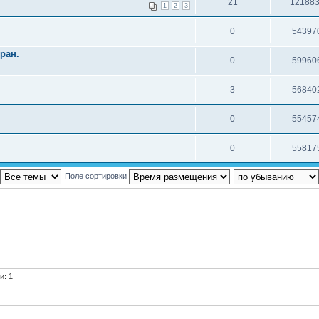
21
12188
1
2
3
0
54397
ран.
0
59960
3
56840
0
55457
0
55817
Поле сортировки
и: 1