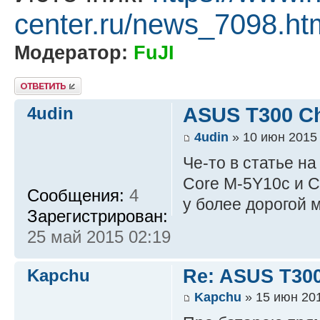
center.ru/news_7098.ht
Модератор:
FuJI
Ответить
4udin
ASUS T300 Ch
4udin
» 10 июн 2015 
Че-то в статье на
Core M-5Y10c и C
Сообщения:
4
у более дорогой 
Зарегистрирован:
25 май 2015 02:19
Kapchu
Re: ASUS T300
Kapchu
» 15 июн 201