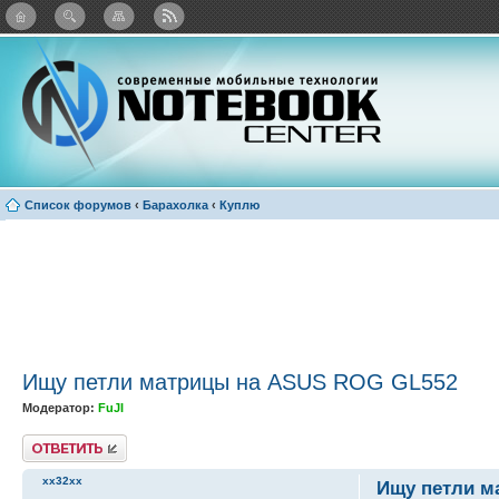
Twitter
Facebook
ВКонтакте
Яндекс: Каталог виджетов
Список форумов
‹
Барахолка
‹
Куплю
Ищу петли матрицы на ASUS ROG GL552
Модератор:
FuJI
Ответить
xx32xx
Ищу петли м