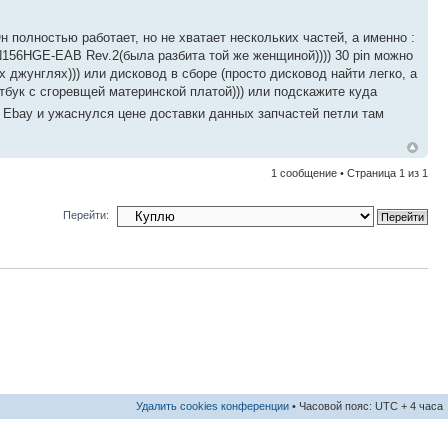
олностью работает, но не хватает нескольких частей, а именно :
N156HGE-EAB Rev.2(была разбита той же женщиной)))) 30 pin можно
х джунглях))) или дисковод в сборе (просто дисковод найти легко, а
утбук с сгоревщей материнской платой))) или подскажите куда
 Ebay и ужаснулся цене доставки данных запчастей петли там
1 сообщение • Страница
1
из
1
Перейти:
Удалить cookies конференции
• Часовой пояс: UTC + 4 часа