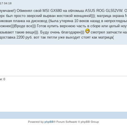
17 04:18
умчане!) Обменял свой MSI GX680 на обломыш ASUS ROG GL552VW. Он п
ерх был просто зверский вырван жестокой женщиной))); матрица экрана 
стиковая планка на дисковод (была утеряна 10 веков назад в непроглядны
ложнее)))Вроде все))) Готов купить верхнюю часть в сборе или целый но
азывают такие вещи))). Буду очень благодарен)))
смотрел запчасти на
 доставка 2200 руб. вот так петли уже выходит стоят как матрица(
и: 0
Powered by
phpBB
® Forum Software © phpBB Group