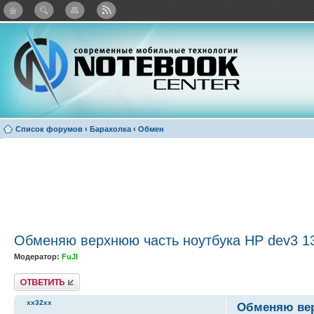
Twitter
Facebook
ВКонтакте
Яндекс: Каталог виджетов
Список форумов
‹
Барахолка
‹
Обмен
Обменяю верхнюю часть ноутбука HP dev3 1
Модератор:
FuJI
Ответить
xx32xx
Обменяю вер