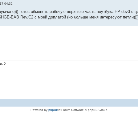
17 04:32
умчане))) Готов обменять рабочую верхнюю часть ноутбука HP dev3 с цел
6HGE-EAB Rev.C2 с моей доплатой (но больше меня интересуют петли)))
и: 0
Powered by
phpBB
® Forum Software © phpBB Group