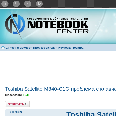
: Каталог виджетов
Список форумов
‹
Производители
‹
Ноутбуки Toshiba
Toshiba Satellite M840-C1G проблема с клави
Модератор:
FuJI
Ответить
Vgerasim
Toshiba Sate