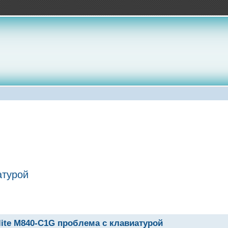
атурой
llite M840-C1G проблема с клавиатурой