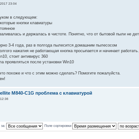
2017 23:04
буком в следующем:
екоторые кнопки клавиатуры
стоянное
 заливалась и держалась в чистоте. Понятно, что от бытовой пыли не де
ерно 3-4 года, раз в полгода пылесится домашним пылесосом
долгого нажатия не работающая кнопка просыпается и начинает работать
n10, стоит антивирус 360
ла проявляться после установки Win10
о это похоже и что с этим можно сделать? Помогите пожалуйста.
ен!
tellite M840-C1G проблема с клавиатурой
 12:36
 за:
Поле сортировки