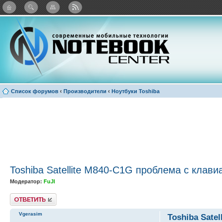
Twitter
Facebook
ВКонтакте
Яндекс: Каталог виджетов
Список форумов
‹
Производители
‹
Ноутбуки Toshiba
Toshiba Satellite M840-C1G проблема с клави
Модератор:
FuJI
Ответить
Vgerasim
Toshiba Sate