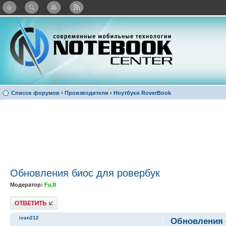
Twitter
Facebook
ВКонтакте
Яндекс: Каталог виджетов
Список форумов
‹
Производители
‹
Ноутбуки RoverBook
Обновления биос для ровербук
Модератор:
FuJI
Ответить
ivan212
Обновления 