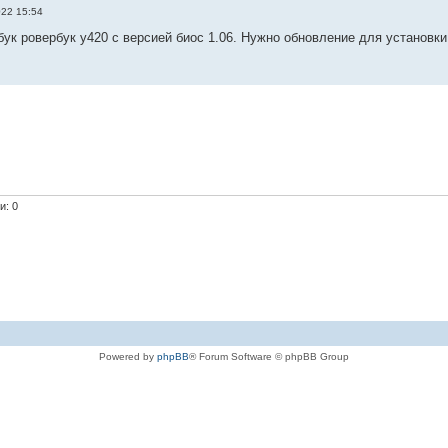
022 15:54
бук ровербук y420 с версией биос 1.06. Нужно обновление для установк
и: 0
Powered by
phpBB
® Forum Software © phpBB Group