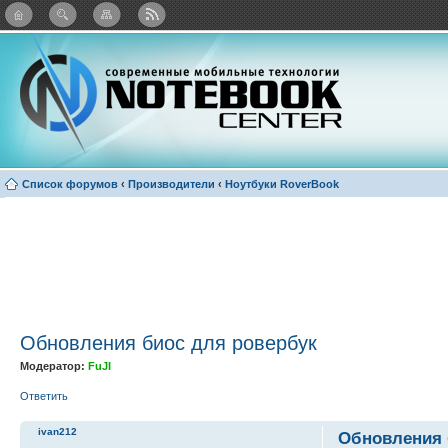
Twitter
Facebook
ВКонтакте
Яндекс: Каталог виджетов
Список форумов
‹
Производители
‹
Ноутбуки RoverBook
Обновления биос для ровербук
Модератор:
FuJI
Ответить
ivan212
Обновления 