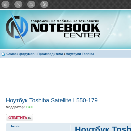
: Каталог виджетов
Список форумов
‹
Производители
‹
Ноутбуки Toshiba
Ноутбук Toshiba Satellite L550-179
Модератор:
FuJI
Ответить
bervic
Ноутбук Toshi