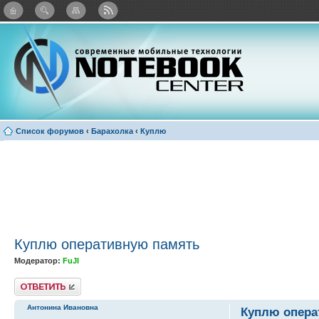
Twitter
Facebook
ВКонтакте
Яндекс: Каталог виджетов
Список форумов
‹
Барахолка
‹
Куплю
Куплю оперативную память
Модератор:
FuJI
Ответить
Антонина Ивановна
Куплю опера