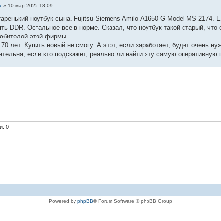
а
» 10 мар 2022 18:09
аренький ноутбук сына. Fujitsu-Siemens Amilo А1650 G Model MS 2174. 
ть DDR. Остальное все в норме. Сказал, что ноутбук такой старый, что
любителей этой фирмы.
 70 лет. Купить новый не смогу. А этот, если заработает, будет очень ну
ательна, если кто подскажет, реально ли найти эту самую оперативную 
и: 0
Powered by
phpBB
® Forum Software © phpBB Group