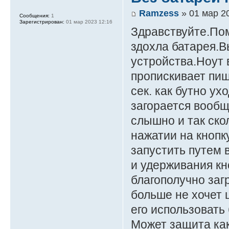
Ramzess
» 01 мар 2
Сообщения:
1
Зарегистрирован:
01 мар 2023 12:16
Здравствуйте.По
здохла батарея.В
устройства.Ноут 
пропискивает пищ
сек. как бутно ух
загорается вообщ
слышно и так ско
нажатии на кнопк
запустить путем 
и удерживания кн
благополучно заг
больше не хочет
его использовать
Может защита ка