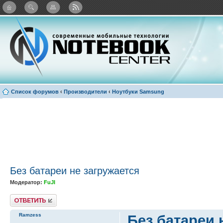
: Каталог виджетов
Список форумов
‹
Производители
‹
Ноутбуки Samsung
Без батареи не загружается
Модератор:
FuJI
Ответить
Ramzess
Без батареи 