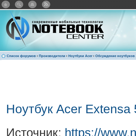
: Каталог виджетов
Список форумов
‹
Производители
‹
Ноутбуки Acer
‹
Обсуждение ноутбуков 
Ноутбук Acer Extensa
Источник:
https://www.