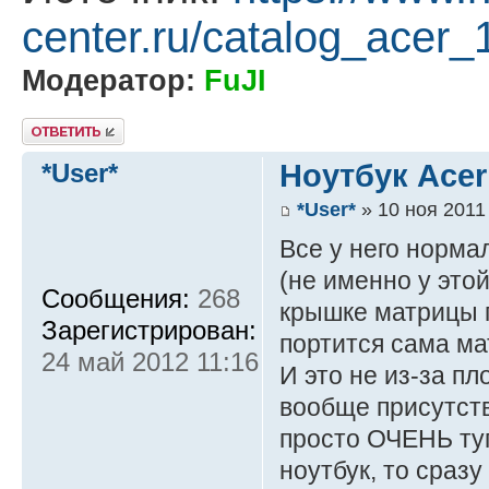
center.ru/catalog_acer_
Модератор:
FuJI
Ответить
*User*
Ноутбук Acer
*User*
» 10 ноя 2011
Все у него норма
(не именно у этой
Сообщения:
268
крышке матрицы п
Зарегистрирован:
портится сама ма
24 май 2012 11:16
И это не из-за пл
вообще присутств
просто ОЧЕНЬ туг
ноутбук, то сраз