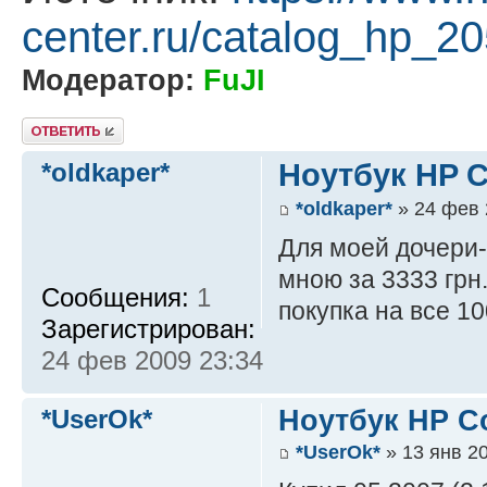
center.ru/catalog_hp_20
Модератор:
FuJI
Ответить
*oldkaper*
Ноутбук HP 
*oldkaper*
» 24 фев 
Для моей дочери-
мною за 3333 грн.
Сообщения:
1
покупка на все 1
Зарегистрирован:
24 фев 2009 23:34
*UserOk*
Ноутбук HP C
*UserOk*
» 13 янв 2