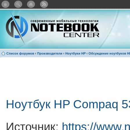
: Каталог виджетов
Список форумов
‹
Производители
‹
Ноутбуки HP
‹
Обсуждение ноутбуков H
Ноутбук HP Compaq 
Источник:
https://www.