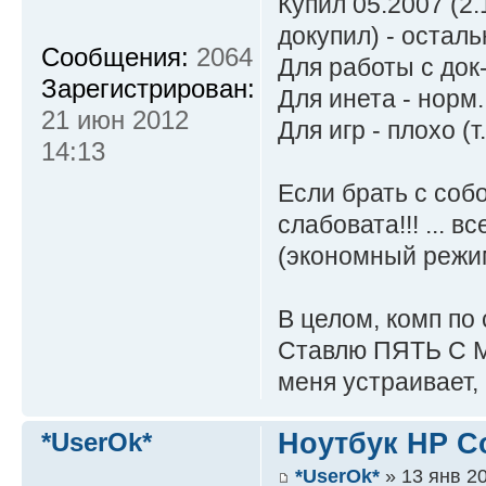
Купил 05.2007 (2
докупил) - осталь
Сообщения:
2064
Для работы с док-
Зарегистрирован:
Для инета - норм.
21 июн 2012
Для игр - плохо (т
14:13
Если брать с соб
слабовата!!! ... в
(экономный режим
В целом, комп по 
Ставлю ПЯТЬ С М
меня устраивает, 
*UserOk*
Ноутбук HP C
*UserOk*
» 13 янв 2