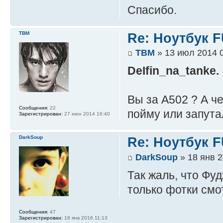
Спасибо.
ТВМ
Re: Ноутбук 
ТВМ
» 13 июл 2014 
DeIfin_na_tanke.
Вы за А502 ? А ч
Сообщения:
22
пойму или запута
Зарегистрирован:
27 июн 2014 16:40
DarkSoup
Re: Ноутбук 
DarkSoup
» 18 янв 2
Так жаль, что Фуд
только фотки смо
Сообщения:
47
Зарегистрирован:
18 янв 2016 11:13