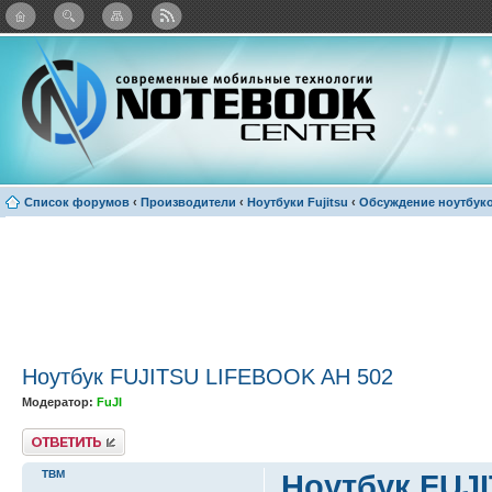
: Каталог виджетов
Список форумов
‹
Производители
‹
Ноутбуки Fujitsu
‹
Обсуждение ноутбуко
Ноутбук FUJITSU LIFEBOOK AH 502
Модератор:
FuJI
Ответить
ТВМ
Ноутбук FUJ