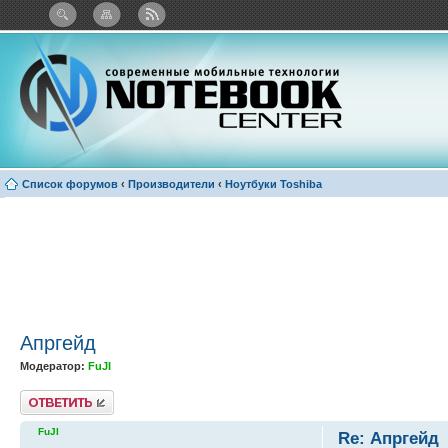
Twitter
Facebook
ВКонтакте
Яндекс: Каталог виджетов
Список форумов
‹
Производители
‹
Ноутбуки Toshiba
Апргейд
Модератор:
FuJI
Ответить
FuJI
Re: Апргейд