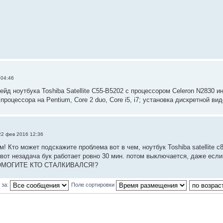
 04:46
ейд ноутбука Toshiba Satellite C55-B5202 с процессором Celeron N2830 
роцессора на Pentium, Core 2 duo, Core i5, i7; установка дискретной ви
22 фев 2016 12:36
! Кто может подскажите проблема вот в чем, ноутбук Toshiba satellite c
 вот незадача бук работает ровно 30 мин. потом выключается, даже если
ПОМОГИТЕ КТО СТАЛКИВАЛСЯ!?
 за:
Поле сортировки