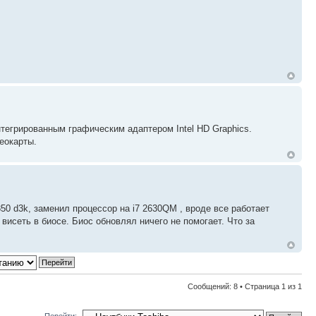
интегрированным графическим адаптером Intel HD Graphics.
деокарты.
850 d3k, заменил процессор на i7 2630QM , вроде все работает
 висеть в биосе. Биос обновлял ничего не помогает. Что за
Сообщений: 8 • Страница
1
из
1