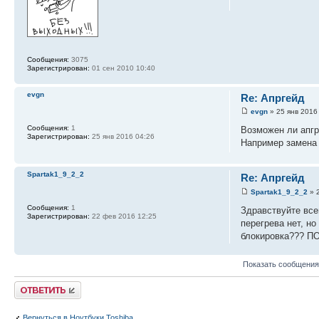
Сообщения:
3075
Зарегистрирован:
01 сен 2010 10:40
evgn
Re: Апргейд
evgn
» 25 янв 2016
Сообщения:
1
Возможен ли апгр
Зарегистрирован:
25 янв 2016 04:26
Например замена п
Spartak1_9_2_2
Re: Апргейд
Spartak1_9_2_2
» 
Сообщения:
1
Здравствуйте всем
Зарегистрирован:
22 фев 2016 12:25
перегрева нет, но
блокировка??? 
Показать сообщения
Ответить
Вернуться в Ноутбуки Toshiba