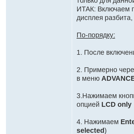
только для данно
ИТАК: Включаем п
дисплея разбита,
По-порядку:
1. После включе
2. Примерно чере
в меню
ADVANC
3.Нажимаем кноп
опцией
LCD only
4. Нажимаем
Ent
selected
)