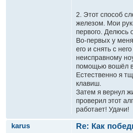
2. Этот способ сл
железом. Мои рук
первого. Делюсь 
Во-первых у меня
его и снять с нег
неисправному ноу
помощью вошёл в
Естественно я тщ
клавиш.
Затем я вернул ж
проверил этот ал
работает! Удачи!
karus
Re: Как побед