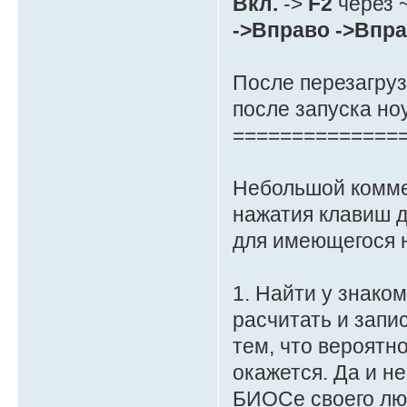
Вкл.
->
F2
через ~
->Вправо ->Вправ
После перезагруз
после запуска ноу
==============
Небольшой коммен
нажатия клавиш д
для имеющегося н
1. Найти у знако
расчитать и запи
тем, что вероятн
окажется. Да и н
БИОСе своего лю